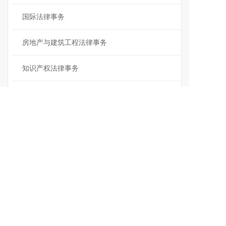
国际法律事务
房地产与建筑工程法律事务
知识产权法律事务
重大民商事法律事务
特色法律服务
金融资本法律服务
数据合规业务
©2022版权 北京市京师(上海)律师事务所
本站使用
百度智能门户
搭建
管理登录