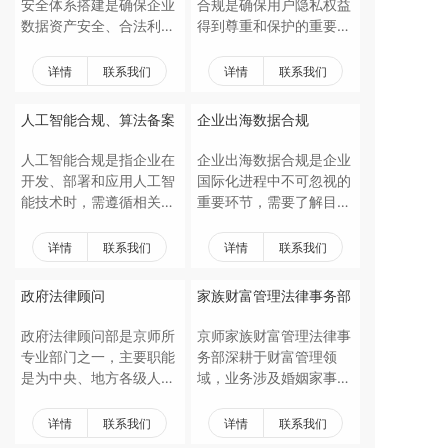
安全体系搭建是确保企业
合规是确保用户隐私权益
为企业数字化转型和实现
数据资产安全、合法利用
得到尊重和保护的重要方
数据价值的重要途径。同
的重要环节。该领域包括
面，需要APP开发者、运
时，数据资产化也面临着
了解法律法规、制定数据
营者及监管机构共同努
详情
联系我们
详情
联系我们
数据安全、隐私保护等挑
隐私政策、设立数据保护
力，确保用户隐私权益得
战，需要企业在推进业务
官（DPO）、培训与意识
到充分保障。
人工智能合规、算法备案
企业出海数据合规
的同时加强合规管理和风
提升数据安全体系搭建、
险控制。
数据分类与分级、加密与
人工智能合规是指企业在
企业出海数据合规是企业
访问控制、安全监控与防
开发、部署和应用人工智
国际化进程中不可忽视的
御、数据备份与恢复、持
能技术时，需遵循相关法
重要环节，需要了解目标
续改进与评估等环节。
律法规、行业标准和伦理
市场法律法规、制定数据
规范，确保技术的合法、
合规策略、建立数据保护
详情
联系我们
详情
联系我们
正当和有序使用。算法备
机制并持续监测与评估，
案是指企业在提供基于算
是一个复杂而细致的过
政府法律顾问
家族财富管理法律事务部
法的互联网信息服务时，
程，需要企业从多个方面
需向相关监管部门进行备
入手，确保数据处理活动
政府法律顾问部是京师所
京师家族财富管理法律事
案登记，以便监管部门对
的合法性和合规性。
专业部门之一，主要职能
务部深耕于财富管理领
算法的使用情况进行监督
是为中央、地方各级人民
域，业务涉及婚姻家事、
和管理。人工智能合规与
政府及其职能部门、司法
企业治理、家企风险隔
算法备案是当前科技领域
机关、社会团体、公益组
离、税务筹划、家族信托
详情
联系我们
详情
联系我们
不可或缺的重要组成部
织（以下均简称政府部
和企业家刑事风险防范，