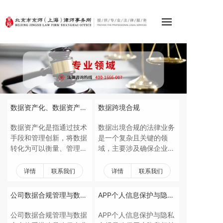
数据资产化、数据资产入
数据跨境合规
表
数据资产化是指通过技术
数据出境合规的法律业务
手段和管理创新，将数据
是一个复杂且关键的领
转化为可以衡量、管理和
域，主要涉及确保企业在
交易的资产。这一过程涉
跨境传输数据时遵守国内
及数据的收集、存储、分
外相关法律法规，保护个
详情
联系我们
详情
联系我们
析，以及通过深度挖掘和
人隐私和数据安全。主要
应用实现数据的价值最大
业务包括：合规咨询、合
公司数据合规管理与数据
APP个人信息保护与隐私
化。随着相关法律法规的
规审查、安全评估、合同
安全体系搭建
合规
完善和市场的不断发展，
订立等。
公司数据合规管理与数据
APP个人信息保护与隐私
数据资产化业务正逐渐成