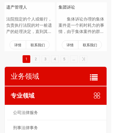
分，对于促进人工智能技
门）等提供优质高效的法
从高净值人群的整体需求
遗产管理人
集团诉讼
术的健康发展、保护用户
律及延伸性服务。具体包
出发，团队坚持高度专业
权益和社会公共利益具有
括：提供法律咨询，参与
的法律素养，与银行、保
法院指定的个人或银行，
集体诉讼办理的集体
重要意义。
信访接待，法治宣传与培
险、信托等行业专家通力
负责执行法院的对一桩遗
案件是一个耗时耗力的事
训，为立法、修法提出建
合作，全方位多视角考虑
产的处理决定，直到其全
情，由于集体案件的群体
议，草拟、审查、修改行
家业、企业双轨的财富保
部分配到所有请求者为
性，涉及到利益点比较
政合同、民商事合同及其
全和传承。同时，长期追
止。当一个人死后没有遗
多，需要顾及的关系就较
详情
联系我们
详情
联系我们
他法律文书，代理行政、
踪国内外经济、政策、法
嘱，或没有指定执行人
多，集团诉讼团队在照顾
民事、商事诉讼案件，政
律法规的最新动向，准确
时，或者当指定的执行人
到其他关系的前提下，维
1
2
3
4
5
...
府采购招投标，PPP业
把握时局，全方位筹划，
无法或不愿执行遗嘱时，
护好当事人也就是委托人
务，对重大经济项目进行
为客户提供顶尖水平的财
遗产管理人将由法院指
的利益，就成为律师必须
法律论证，招商引资，一
富管理法律服务。家族财
业务领域
定。
要考量的问题。该团队先
带一路发展战略，区域经
富管理团队秉持“客户中
后代理了上百起房地产专
济发展，经济特区和自贸
心制”的核心理念，严谨
业案件，其中包括多起房
区，等等。
筹划法律风险，坚持做有
地产重大影响案件及北
专业领域
细节、有温度的定制化方
京、上海、大连等地多起
案。帮助高净值客户防范
集体诉讼案件。
家企风险
公司法律服务
刑事法律事务