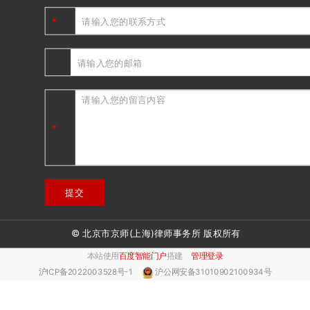
电话
邮箱
内容
提交
© 北京市京师(上海)律师事务所 版权所有
本站使用
百度智能门户
搭建
管理登录
沪ICP备2022003528号-1
沪公网安备31010902100934号